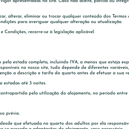
vigor apresentadas no site. Caso não aceite, parcial ou integ
zar, alterar, eliminar ou trocar qualquer conteúdo dos Termos
ondições para averiguar qualquer alteração ou atualização.
 Condições, recorre-se à legislação aplicável.
 pela estada completa, incluindo IVA, a menos que esteja exp
isponíveis no nosso site, tudo depende de diferentes variávei
enção a descrição e tarifa do quarto antes de efetuar a sua re
a estadas até 3 noites.
contrapartida pela utilização do alojamento, no período entre
so prévio.
 desde que efetuada no quarto dos adultos por ela responsáv
ue se proceda a adaptações do alojamento, caso necessário.