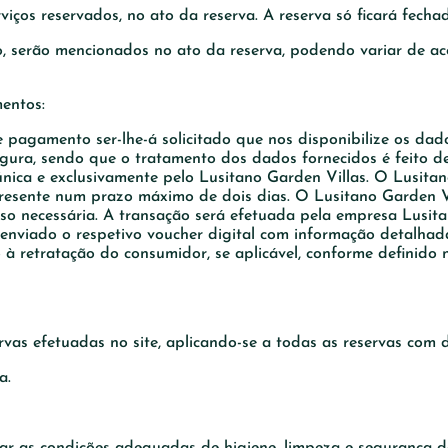
viços reservados, no ato da reserva. A reserva só ficará fec
o, serão mencionados no ato da reserva, podendo variar de a
entos:
pagamento ser-lhe-á solicitado que nos disponibilize os dado
ra, sendo que o tratamento dos dados fornecidos é feito de 
 única e exclusivamente pelo Lusitano Garden Villas. O Lusit
 apresente num prazo máximo de dois dias. O Lusitano Garden
so necessária. A transação será efetuada pela empresa Lusita
nviado o respetivo voucher digital com informação detalhada
o à retratação do consumidor, se aplicável, conforme definido
vas efetuadas no site, aplicando-se a todas as reservas com d
a.
ar as condições adequadas de higiene, limpeza e segurança d