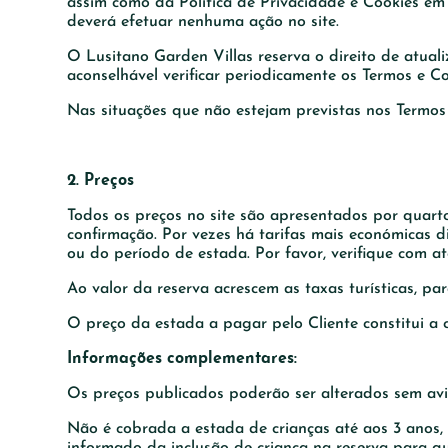
assim como da Política de Privacidade e Cookies em 
deverá efetuar nenhuma ação no site.
O Lusitano Garden Villas reserva o direito de atuali
aconselhável verificar periodicamente os Termos e C
Nas situações que não estejam previstas nos Termos e
2. Preços
Todos os preços no site são apresentados por quarto
confirmação. Por vezes há tarifas mais económicas d
ou do período de estada. Por favor, verifique com at
Ao valor da reserva acrescem as taxas turísticas, par
O preço da estada a pagar pelo Cliente constitui a 
Informações complementares:
Os preços publicados poderão ser alterados sem avi
Não é cobrada a estada de crianças até aos 3 anos,
informado da inclusão de criança na reserva para q