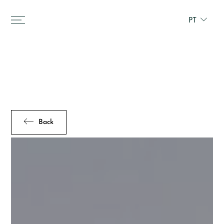
PT
Back