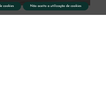
de cookies
Não aceito a utilização de cookies
agem
 Atlantic
axamento incluindo esfoliação com flor de sal
villa.