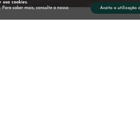
e usa cookies.
. Para saber mais, consulte a nossa
Aceito a utilização 
Mass
Salted
Desde 110,12€
Massagem terapêutica e de rel
portuguesa, no conforto da sua 