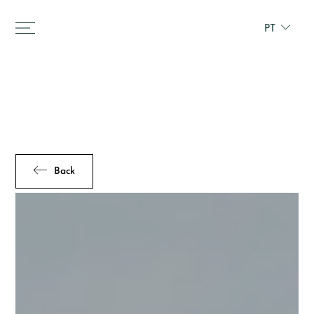
PT
Back