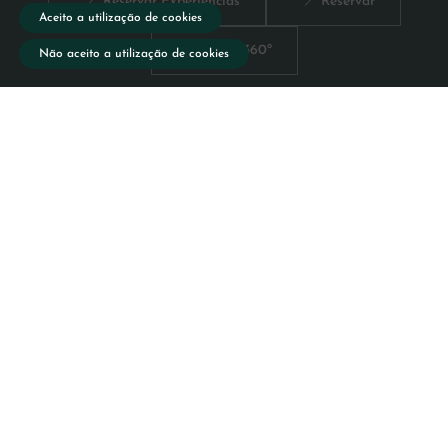
Equestres
Reservar Experiências
Reservar
Aceito a utilização de cookies
Vista 360º
Não aceito a utilização de cookies