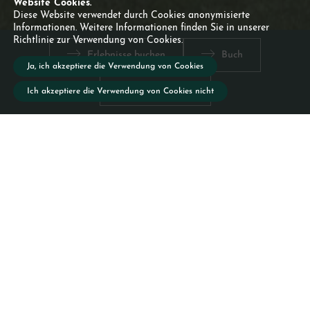
Website Cookies.
Diese Website verwendet durch Cookies anonymisierte
Informationen. Weitere Informationen finden Sie in unserer
Richtlinie zur Verwendung von Cookies.
nd
Natur und
Reiterlebnis
Erlebnisse buchen
Buch
Abenteuer
Ja, ich akzeptiere die Verwendung von Cookies
Ansicht 360º
Ich akzeptiere die Verwendung von Cookies nicht
Für Pferdeliebhaber bieten wir
eine einzigartige Verbindung zur
Natur
durch unseren Reitplatz und
unsere Reiterlebnisse,
während Sie die Schönheit und
Eleganz unserer Lusitano-Pferde