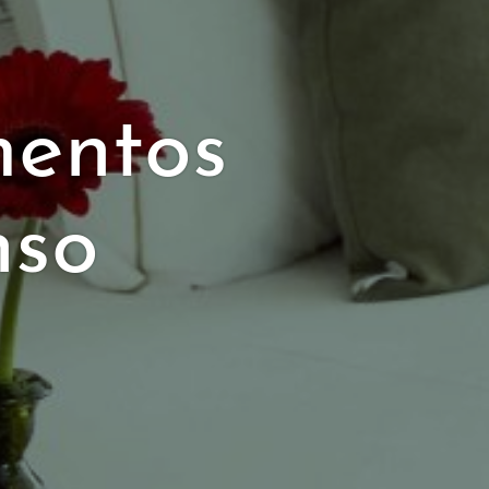
entos
nso