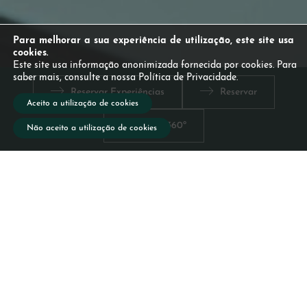
Para melhorar a sua experiência de utilização, este site usa
cookies.
Este site usa informação anonimizada fornecida por cookies. Para
saber mais, consulte a nossa Política de Privacidade.
Experiência
Gastronomia e
Reservar Experiências
Reservar
Equestre
Vinhos
Aceito a utilização de cookies
Vista 360º
Não aceito a utilização de cookies
Quando partir à descoberta da
ilha de São Miguel, leve o
almoço consigo.
Não perca a prova de vinhos
açorianos todas as sextas-feiras.
Em breve, poderá ainda